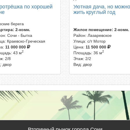
ротрёшка по хорошей
Уютная дача, но можн
не
жить круглый год
ские берега
ртира: 2-комн.
Жилое помещение: 2-комн.
он: Сочи - Бытха
Район: Лазаревское
ца: Краевско-Греческая
Улица: с/т Мотор
на:
11 000 000
Цена:
11 500 000
2
2
щадь: 43 м
Площадь: 36 м
ж: 2/8
Этаж: 2/2
: двор
Вид: двор
Вторичный рынок города Сочи